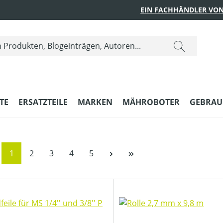
EIN FACHHÄNDLER VON
TE
ERSATZTEILE
MARKEN
MÄHROBOTER
GEBRAU
Seite
Seite
Seite
Seite
Seite
1
2
3
4
5