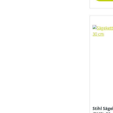
LUFTVOLUMEN (IN M³/H)
MATERIAL, AUSSEN
MATERIAL, INNEN
MATERIALART
MESSERABSTAND
MOTOR
Stihl Säge
MOTOR-ZYLINDERANZAHL