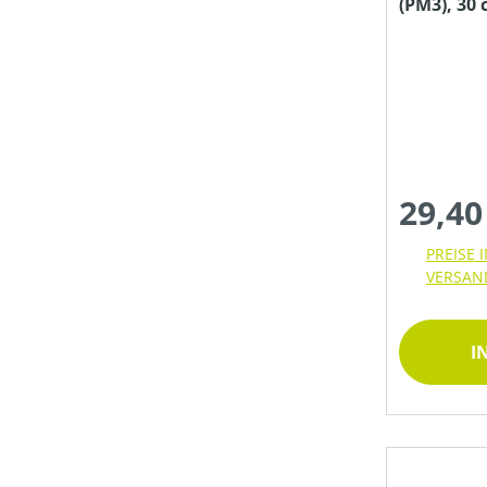
(PM3), 30
MOTORLEISTUNG
MOTORLEISTUNG (IN PS)
29,40
MOTORLEISTUNG (IN UMDREHUNGEN/MIN)
PREISE 
VERSAN
MOTORLEISTUNG (IN WATT)
I
MOTORLEISTUNG (IN KW)
MOTORTYP (HERSTELLERBEZEICHNUNG)