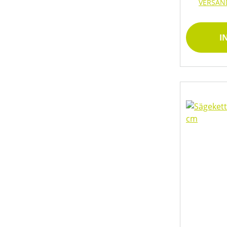
VERSAN
FÖRDERHÖHE MAX (IN M)
I
FÖRDERMENGE MAX (IN L/H)
GESCHWINDIGKEIT MAX (IN KM/H)
GRÖSSE
HERSTELLER BEZEICHNUNG
HUBRAUM (IN CM³)