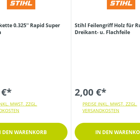
kette 0.325'' Rapid Super
Stihl Feilengriff Holz für 
m
Dreikant- u. Flachfeile
 €*
2,00 €*
INKL. MWST. ZZGL.
PREISE INKL. MWST. ZZGL.
DKOSTEN
VERSANDKOSTEN
N DEN WARENKORB
IN DEN WARENK