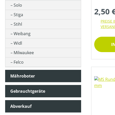
ARBEITSTIEFE (IN MM)
Solo
2,50 
Stiga
ARBEITSZEIT (IN MIN)
PREISE 
Stihl
VERSAN
Weibang
ASTSTÄRKE MAX (IN MM)
Widl
I
Milwaukee
AUSWURFART
Felco
BETRIEBSART
Mähroboter
Gebrauchtgeräte
BEUTELVOLUMEN (IN L)
Abverkauf
BÜRSTENDREHZAHL (IN UMDREHUNGEN/MIN)