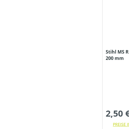
DURCHMESSER TRENNSCHEIBE/SÄGEBLATT (IN MM)
FAHRANTRIEBSART
Stihl MS Ru
200 mm
FARBE
FARBE (GERÄT)
FARBE (VARIANTE)
2,50 
FASSUNGSVOLUMEN MAX (IN L)
PREISE 