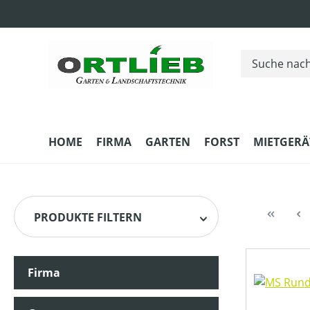
m Hauptinhalt springen
Zur Suche springen
Zur Hauptnavigation springen
HOME
FIRMA
GARTEN
FORST
MIETGERÄ
PRODUKTE FILTERN
Firma
HERSTELLER