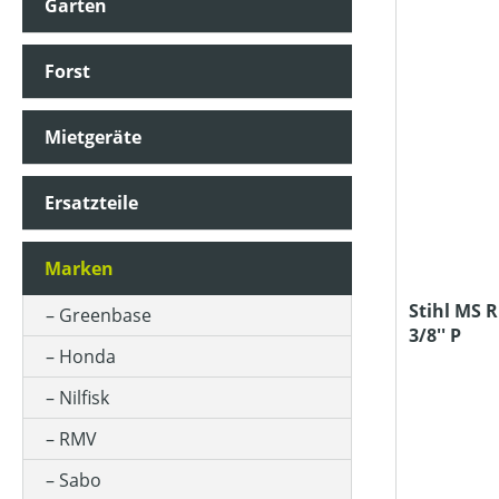
Garten
ALPHANUMERISCHE GRÖSSE (BEKLEIDUNG)
Forst
ANSAUGLEISTUNG (IN L/MIN)
Mietgeräte
ARBEITSBREITE (IN CM)
Ersatzteile
ARBEITSDRUCK (IN BAR)
Marken
Stihl MS R
Greenbase
3/8'' P
ARBEITSHÖHE MIN-MAX (IN CM)
Honda
Nilfisk
ARBEITSSTUFENANZAHL
RMV
Sabo