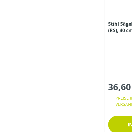
KETTENLÄNGE (IN CM)
Stihl Säge
KETTENTEILUNG (IN ")
(RS), 40 c
KETTENTREIBGLIEDERBREITE (IN MM)
KLASSIFIZIERUNG
36,60
LADEKAPAZITÄT MAX (IN KG)
PREISE 
VERSAN
LUFTGESCHWINDIGKEIT (IN M/S)
I