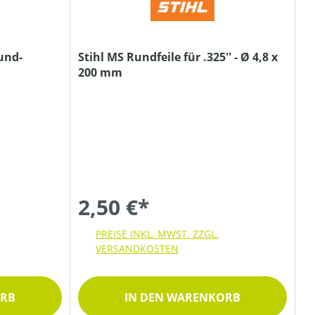
Rund-
Stihl MS Rundfeile für .325'' - Ø 4,8 x
200 mm
2,50 €*
PREISE INKL. MWST. ZZGL.
VERSANDKOSTEN
ORB
IN DEN WARENKORB