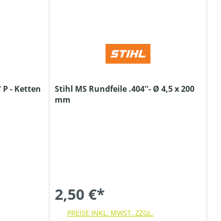
' P - Ketten
Stihl MS Rundfeile .404''- Ø 4,5 x 200
mm
2,50 €*
PREISE INKL. MWST. ZZGL.