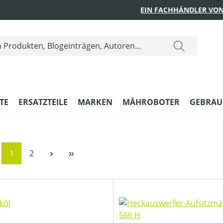
EIN FACHHÄNDLER VON
TE
ERSATZTEILE
MARKEN
MÄHROBOTER
GEBRAU
Seite
Seite
1
2