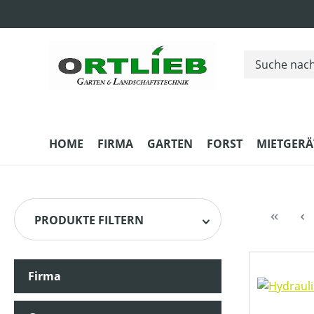
m Hauptinhalt springen
Zur Suche springen
Zur Hauptnavigation springen
HOME
FIRMA
GARTEN
FORST
MIETGERÄ
PRODUKTE FILTERN
Firma
HERSTELLER