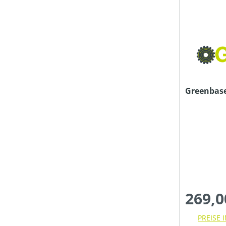
FASSUNGSVOLUMEN MAX (IN L)
FRÄSTIEFE (IN CM)
Greenbase 
FÖRDERMENGE MAX (IN L/H)
GETRIEBEART
HERSTELLER BEZEICHNUNG
269,0
HUBRAUM (IN CM³)
PREISE 