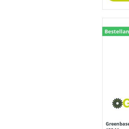
NENNSPANNUNG (IN V)
NOTWENDIGE TRAKTORLEISTUNG (IN KW)
Bestella
RÜCKESCHILDBREITE (IN CM)
SCHLIESSKRAFT (IN KN)
SCHNEIDWERKZEUG
SCHNITTHÖHE MIN-MAX (IN MM)
Greenbase
SEILDURCHMESSER (IN MM)