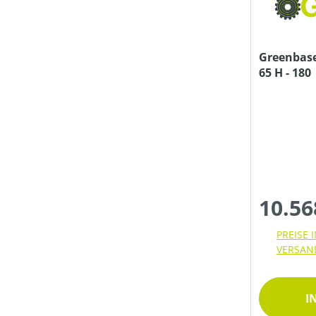
MOTORLEISTUNG (IN PS)
Greenbase
MOTORLEISTUNG (IN UMDREHUNGEN/MIN)
65 H - 180
MOTORLEISTUNG (IN KW)
MOTORTYP (HERSTELLERBEZEICHNUNG)
10.56
MULCHFUNKTION
PREISE 
VERSAN
MÄHWERKTYP
I