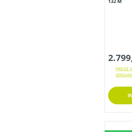
132 M
SEILLÄNGE (IN M)
SPALTGUTLÄNGE MAX (IN CM)
2.799
SPALTKRAFT (IN T)
PREISE 
VERSAN
STAMMDURCHMESSER MAX (IN CM)
I
TREIBSTOFFTANKGRÖSSE (IN L)
ZUGKRAFT (IN KN)