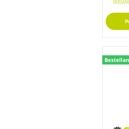
VERSAN
KLASSIFIZIERUNG
I
LADEKAPAZITÄT MAX (IN CM³)
MATERIALART
Bestella
MESSERANZAHL
MITTLERE SEILGESCHWINDIGKEIT (IN M/S)
MOTOR-ZYLINDERANZAHL