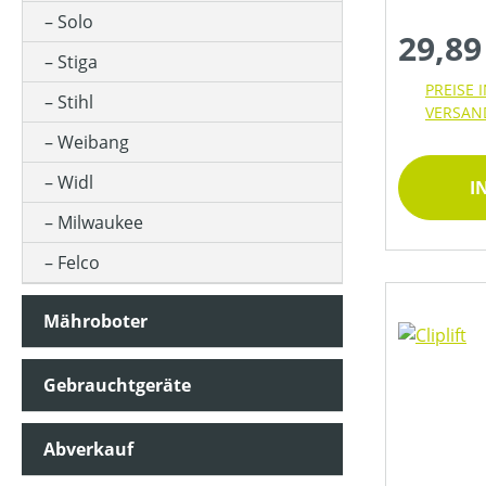
AUSWURFART
Solo
29,89
Stiga
BEFESTIGUNG
PREISE 
Stihl
VERSAN
Weibang
BETRIEBSART
Widl
I
Milwaukee
BÜRSTENDREHZAHL (IN UMDREHUNGEN/MIN)
Felco
FAHRANTRIEBSART
Mähroboter
Gebrauchtgeräte
FANGSACKVOLUMEN MAX (IN L)
Abverkauf
FARBE (GERÄT)