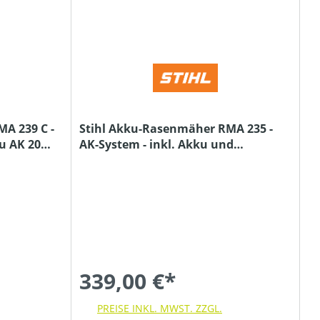
A 239 C -
Stihl Akku-Rasenmäher RMA 235 -
ku AK 20
AK-System - inkl. Akku und
Ladegerät
339,00 €*
PREISE INKL. MWST. ZZGL.