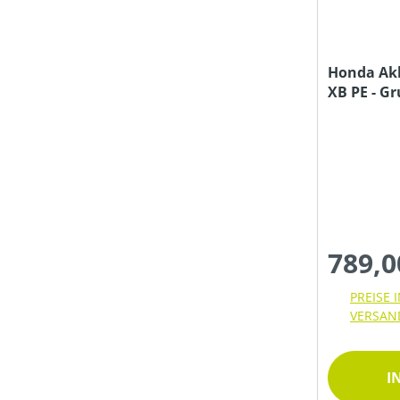
NENNSPANNUNG (IN V)
Honda Ak
SCHALLDRUCKPEGEL AM OHR (IN DB(A))
XB PE - G
Ladegerät
SCHALLLEISTUNGSPEGEL (IN DB(A))
SCHNITTHÖHE MIN-MAX (IN MM)
789,0
SCHUTZART
PREISE 
VERSAN
STIELART
I