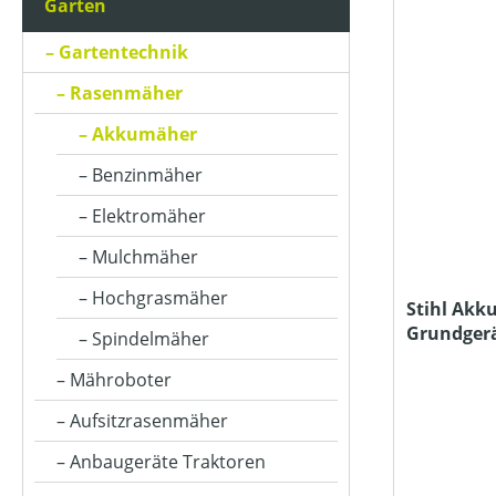
Garten
AKKUKAPAZITÄT (IN AH)
Gartentechnik
Rasenmäher
ARBEITSBREITE (IN CM)
Akkumäher
Benzinmäher
ARBEITSSTUFENANZAHL
Elektromäher
Mulchmäher
ARBEITSZEIT (IN MIN)
Hochgrasmäher
Stihl Akk
Grundger
Spindelmäher
AUSWURFART
Ladegerät
Mähroboter
Aufsitzrasenmäher
BETRIEBSART
Anbaugeräte Traktoren