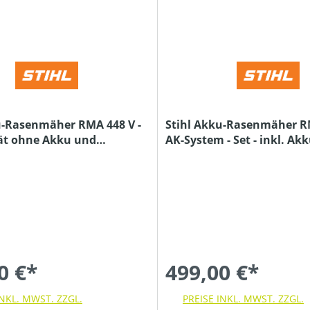
u-Rasenmäher RMA 448 V -
Stihl Akku-Rasenmäher RM
ät ohne Akku und
AK-System - Set - inkl. Ak
und Ladegerät AL 101
0 €*
499,00 €*
INKL. MWST. ZZGL.
PREISE INKL. MWST. ZZGL.