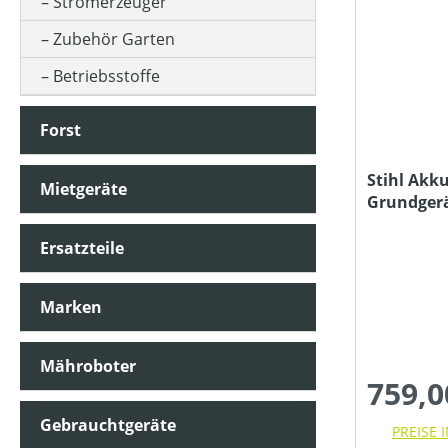
Stromerzeuger
Zubehör Garten
GEEIGNET FÜR SÄGEKETTEN (IN ")
Betriebsstoffe
Forst
GESCHWINDIGKEIT MAX (IN KM/H)
Stihl Akk
Mietgeräte
Grundger
KLASSIFIZIERUNG
Ladegerät
Ersatzteile
LADEZEIT (IN MIN)
Marken
MATERIALART
Mähroboter
759,0
MESSERANZAHL
Gebrauchtgeräte
PREISE 