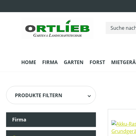
m Hauptinhalt springen
Zur Suche springen
Zur Hauptnavigation springen
HOME
FIRMA
GARTEN
FORST
MIETGERÄ
PRODUKTE FILTERN
Firma
HERSTELLER