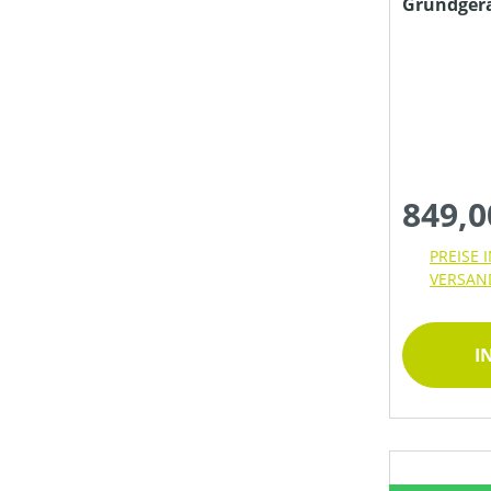
Grundger
Ladegerät
849,0
PREISE 
VERSAN
I