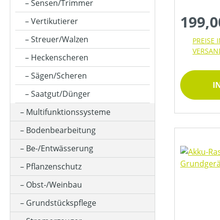
FAHRANTRIEBSART
Sensen/Trimmer
199,0
Vertikutierer
FAHRREICHWEITE MAX (IN KM)
Streuer/Walzen
PREISE 
VERSAN
Heckenscheren
FANGSACKVOLUMEN MAX (IN L)
Sägen/Scheren
I
Saatgut/Dünger
FARBE (GERÄT)
Multifunktionssysteme
Bodenbearbeitung
FASSUNGSVOLUMEN MAX (IN L)
Be-/Entwässerung
Pflanzenschutz
FLÄCHENGRÖSSE - AUSREICHEND FÜR (IN M²)
Obst-/Weinbau
Grundstückspflege
FLÄCHENLEISTUNG MAX (IN M²)