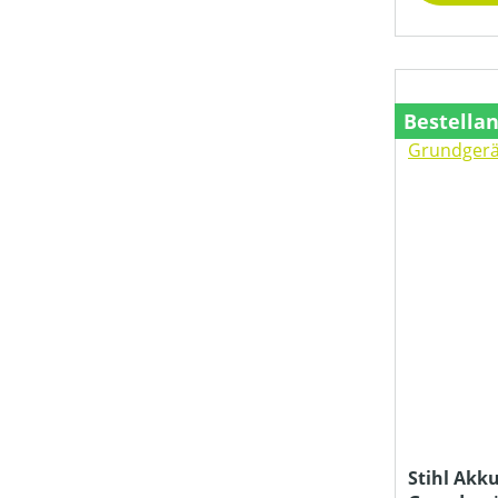
STIELLÄNGE (IN CM)
PREIS
Bestella
Stihl Akk