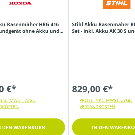
ku-Rasenmäher HRG 416
Stihl Akku-Rasenmäher R
rundgerät ohne Akku und
Set - inkl. Akku AK 30 S u
Ladegerät AL 101
0 €*
829,00 €*
INKL. MWST. ZZGL.
PREISE INKL. MWST. ZZGL.
DKOSTEN
VERSANDKOSTEN
N DEN WARENKORB
IN DEN WARENK