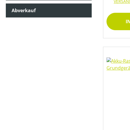
VERSAN
Abverkauf
MOTORLEISTUNG (IN UMDREHUNGEN/MIN)
I
MOTORLEISTUNG (IN WATT)
MOTORLEISTUNG (IN KW)
MOTORTYP (HERSTELLERBEZEICHNUNG)
MULCHFUNKTION
MÄHWERKTYP