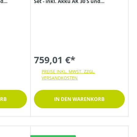
nd
Set - inkl. Akku AK 30 S und
Ladegerät AL 101
759,01 €*
PREISE INKL. MWST. ZZGL.
VERSANDKOSTEN
ORB
IN DEN WARENKORB