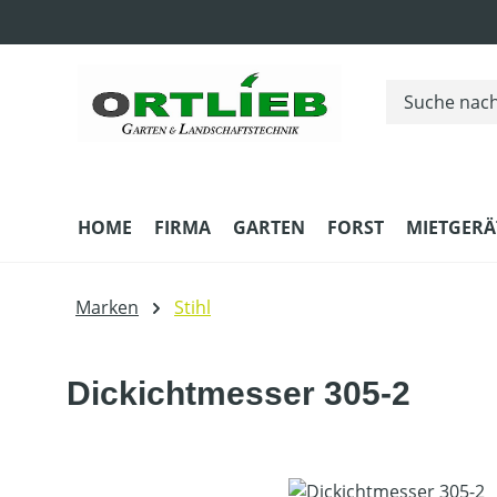
m Hauptinhalt springen
Zur Suche springen
Zur Hauptnavigation springen
HOME
FIRMA
GARTEN
FORST
MIETGERÄ
Marken
Stihl
Dickichtmesser 305-2
Bildergalerie überspringen