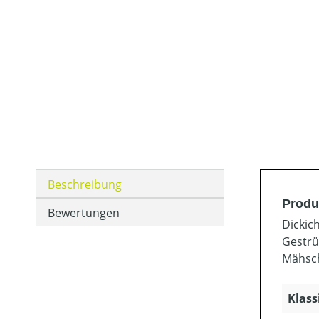
Beschreibung
Produ
Bewertungen
Dickic
Gestrü
Mähsch
Klass