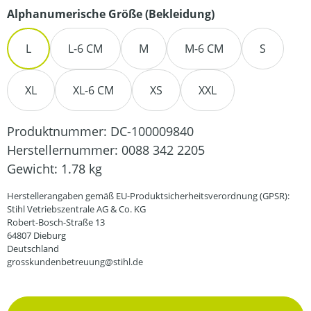
auswählen
Alphanumerische Größe (Bekleidung)
L
L-6 CM
M
M-6 CM
S
XL
XL-6 CM
XS
XXL
Produktnummer:
DC-100009840
Herstellernummer:
0088 342 2205
Gewicht:
1.78 kg
Herstellerangaben gemäß EU-Produktsicherheitsverordnung (GPSR):
Stihl Vetriebszentrale AG & Co. KG
Robert-Bosch-Straße 13
64807 Dieburg
Deutschland
grosskundenbetreuung@stihl.de