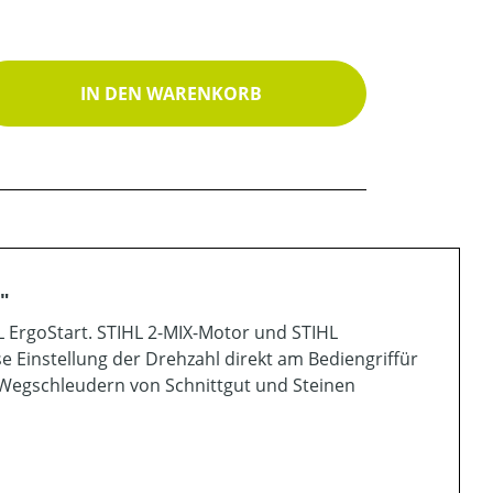
ib den gewünschten Wert ein oder benutz
IN DEN WARENKORB
"
 ErgoStart. STIHL 2-MIX-Motor und STIHL
e Einstellung der Drehzahl direkt am Bediengriffür
s Wegschleudern von Schnittgut und Steinen