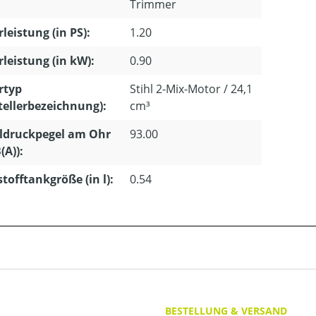
Trimmer
leistung (in PS):
1.20
leistung (in kW):
0.90
rtyp
Stihl 2-Mix-Motor / 24,1
tellerbezeichnung):
cm³
ldruckpegel am Ohr
93.00
(A)):
stofftankgröße (in l):
0.54
BESTELLUNG & VERSAND