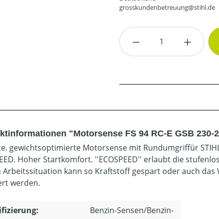
grosskundenbetreuung@stihl.de
Produkt Anzahl: G
ktinformationen "Motorsense FS 94 RC-E GSB 230-2
e. gewichtsoptimierte Motorsense mit Rundumgriffür STIHL
ED. Hoher Startkomfort. ''ECOSPEED'' erlaubt die stufenlos
h Arbeitssituation kann so Kraftstoff gespart oder auch da
ert werden.
ifizierung:
Benzin-Sensen/Benzin-