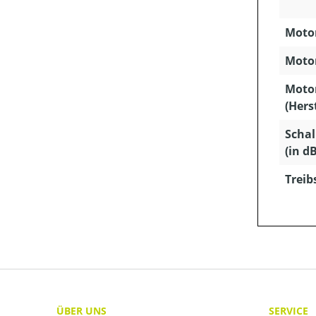
Motor
Motor
Moto
(Hers
Schal
(in dB
Treib
ÜBER UNS
SERVICE