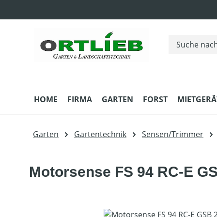
m Hauptinhalt springen
Zur Suche springen
Zur Hauptnavigation springen
HOME
FIRMA
GARTEN
FORST
MIETGERÄ
Garten
Gartentechnik
Sensen/Trimmer
Motorsense FS 94 RC-E GS
Bildergalerie überspringen