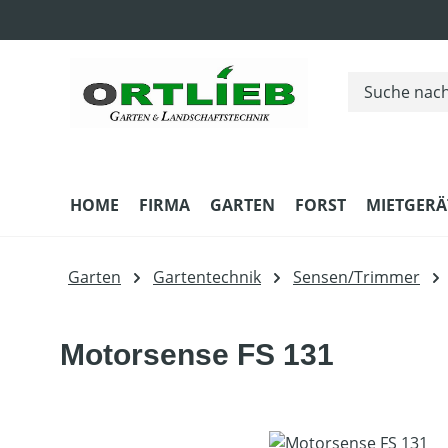
m Hauptinhalt springen
Zur Suche springen
Zur Hauptnavigation springen
HOME
FIRMA
GARTEN
FORST
MIETGERÄ
Garten
Gartentechnik
Sensen/Trimmer
Motorsense FS 131
Bildergalerie überspringen