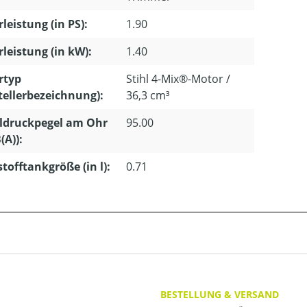
leistung (in PS):
1.90
leistung (in kW):
1.40
rtyp
Stihl 4-Mix®-Motor /
tellerbezeichnung):
36,3 cm³
ldruckpegel am Ohr
95.00
(A)):
stofftankgröße (in l):
0.71
BESTELLUNG & VERSAND