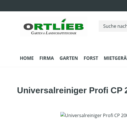
m Hauptinhalt springen
Zur Suche springen
Zur Hauptnavigation springen
HOME
FIRMA
GARTEN
FORST
MIETGERÄ
Universalreiniger Profi CP 
Bildergalerie überspringen